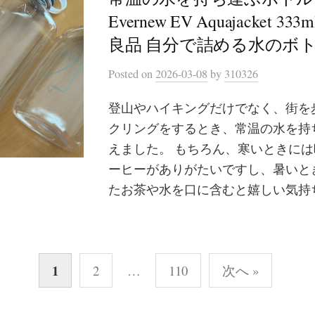
Evernew EV Aquajacket 333
良品 自分で詰める水のボ
Posted
on
2026-03-08
by
310326
登山やハイキングだけでなく、街を
クリングをするとき、常温の水を持
えました。 もちろん、寒いときに
ーヒーがありがたいですし、暑いと
たお茶や水を口に含むと嬉しい気持ち.
1
2
…
110
次へ »