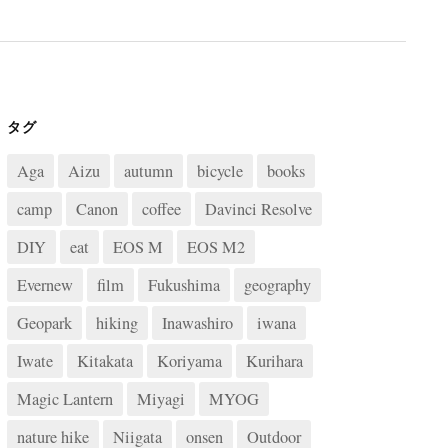
タグ
Aga
Aizu
autumn
bicycle
books
camp
Canon
coffee
Davinci Resolve
DIY
eat
EOS M
EOS M2
Evernew
film
Fukushima
geography
Geopark
hiking
Inawashiro
iwana
Iwate
Kitakata
Koriyama
Kurihara
Magic Lantern
Miyagi
MYOG
nature hike
Niigata
onsen
Outdoor