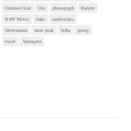
Outdoor Gear
Oze
photograph
Ramen
RAW Movie
Sake
sandwiches
Showamura
snow peak
Soba
spring
travel
Yamagata