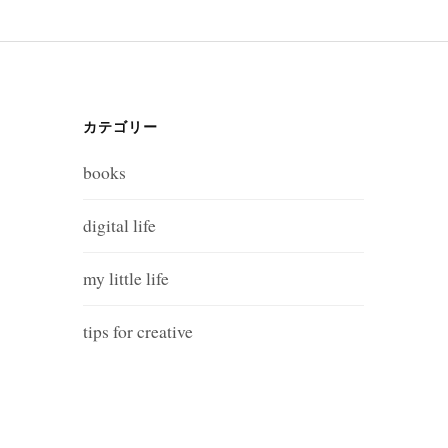
カテゴリー
books
digital life
my little life
tips for creative