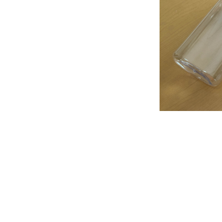
投
稿
の