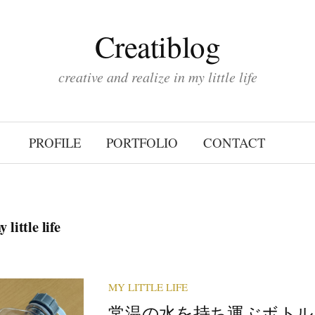
Creatiblog
creative and realize in my little life
PROFILE
PORTFOLIO
CONTACT
 little life
MY LITTLE LIFE
常温の水を持ち運ぶボトル