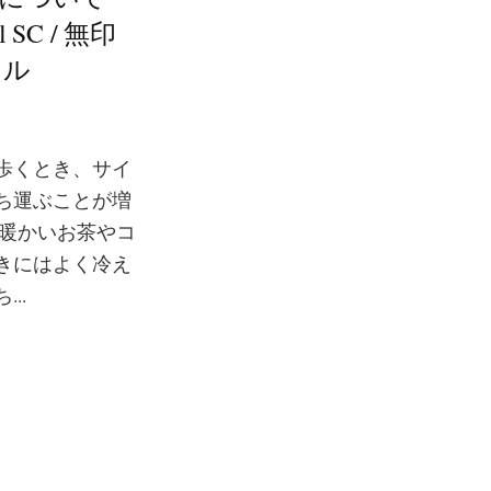
ml SC / 無印
トル
歩くとき、サイ
ち運ぶことが増
は暖かいお茶やコ
きにはよく冷え
..