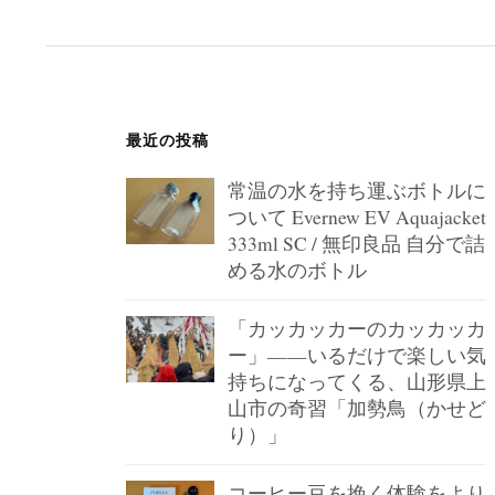
ペ
ー
ジ
送
最近の投稿
り
常温の水を持ち運ぶボトルに
ついて Evernew EV Aquajacket
333ml SC / 無印良品 自分で詰
める水のボトル
「カッカッカーのカッカッカ
ー」——いるだけで楽しい気
持ちになってくる、山形県上
山市の奇習「加勢鳥（かせど
り）」
コーヒー豆を挽く体験をより