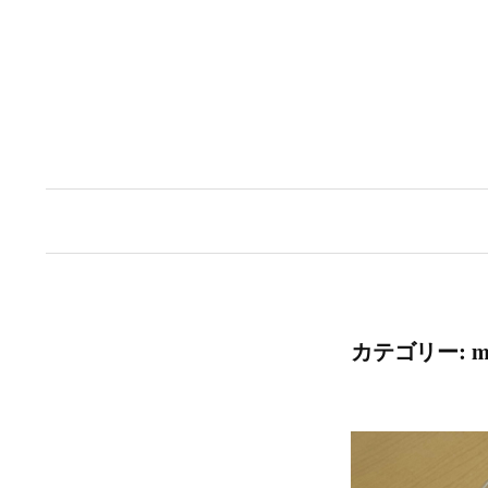
コ
ン
テ
ン
ツ
へ
ス
キ
ッ
カテゴリー:
my
プ