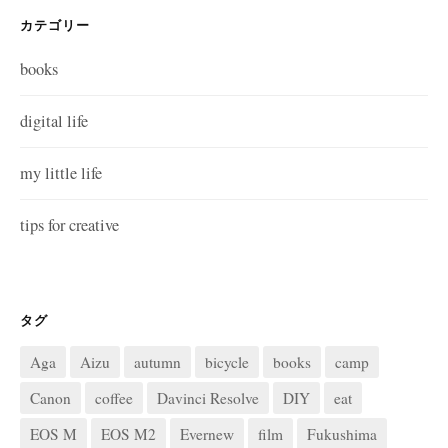
カテゴリー
books
digital life
my little life
tips for creative
タグ
Aga
Aizu
autumn
bicycle
books
camp
Canon
coffee
Davinci Resolve
DIY
eat
EOS M
EOS M2
Evernew
film
Fukushima