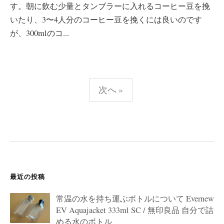
す。朝に飲む少量とタンブラーに入れるコーヒー豆を挽
いたり、3〜4人分のコーヒー豆を挽くには良いのです
が、300mlのコ...
投
次へ »
稿
の
ペ
ー
ジ
送
最近の投稿
り
常温の水を持ち運ぶボトルについて Evernew
EV Aquajacket 333ml SC / 無印良品 自分で詰
める水のボトル