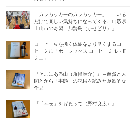
「カッカッカーのカッカッカー」——いる
だけで楽しい気持ちになってくる、山形県
上山市の奇習「加勢鳥（かせどり）」
コーヒー豆を挽く体験をより良くするコー
ヒーミル「ポーレックス コーヒーミル・II
ミニ」
『そこにある山（角幡唯介）』 – 自然と人
間とから「事態」の説得を試みた意欲的な
作品
『「幸せ」を背負って（野村良太）』