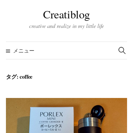
コ
Creatiblog
ン
テ
creative and realize in my little life
ン
ツ
検
索:
へ
メニュー
ス
キ
タグ:
coffee
ッ
プ