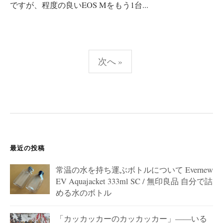
ですが、程度の良いEOS Mをもう1台...
投
次へ »
稿
の
ペ
ー
ジ
送
最近の投稿
り
常温の水を持ち運ぶボトルについて Evernew
EV Aquajacket 333ml SC / 無印良品 自分で詰
める水のボトル
「カッカッカーのカッカッカー」——いる