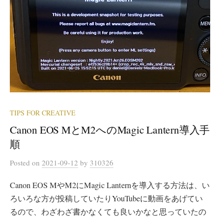
TIPS FOR CREATIVE
Canon EOS MとM2へのMagic Lantern導入手
順
Posted
on
2021-09-12
by
310326
Canon EOS MやM2にMagic Lanternを導入する方法は、い
ろいろな方が投稿していたりYouTubeに動画をあげてい
るので、わざわざ書かなくても良いかなと思っていたの