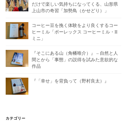
だけで楽しい気持ちになってくる、山形県
上山市の奇習「加勢鳥（かせどり）」
コーヒー豆を挽く体験をより良くするコー
ヒーミル「ポーレックス コーヒーミル・II
ミニ」
『そこにある山（角幡唯介）』 – 自然と人
間とから「事態」の説得を試みた意欲的な
作品
『「幸せ」を背負って（野村良太）』
カテゴリー