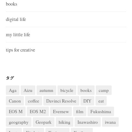
books
digital life
my little life
tips for creative
タグ
Aga
Aizu
autumn
bicycle
books
camp
Canon
coffee
Davinci Resolve
DIY
eat
EOS M
EOS M2
Evernew
film
Fukushima
geography
Geopark
hiking
Inawashiro
iwana