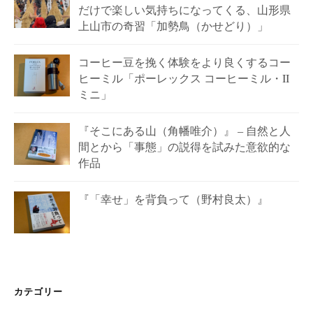
だけで楽しい気持ちになってくる、山形県
上山市の奇習「加勢鳥（かせどり）」
コーヒー豆を挽く体験をより良くするコー
ヒーミル「ポーレックス コーヒーミル・II
ミニ」
『そこにある山（角幡唯介）』 – 自然と人
間とから「事態」の説得を試みた意欲的な
作品
『「幸せ」を背負って（野村良太）』
カテゴリー