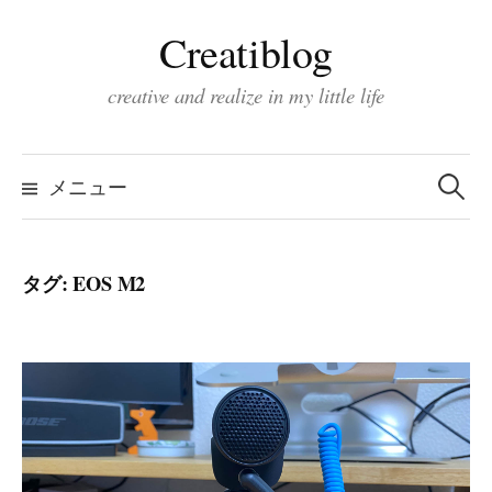
コ
Creatiblog
ン
テ
creative and realize in my little life
ン
ツ
検
索:
へ
メニュー
ス
キ
タグ:
EOS M2
ッ
プ