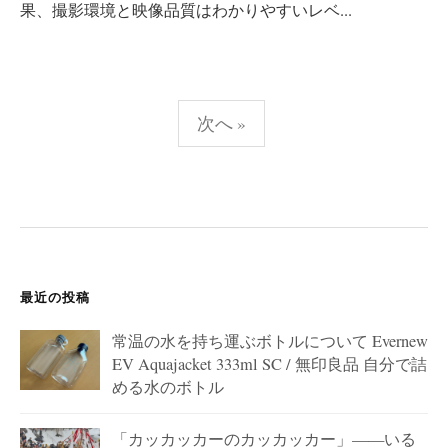
果、撮影環境と映像品質はわかりやすいレベ...
投
次へ »
稿
の
ペ
ー
ジ
送
最近の投稿
り
常温の水を持ち運ぶボトルについて Evernew
EV Aquajacket 333ml SC / 無印良品 自分で詰
める水のボトル
「カッカッカーのカッカッカー」——いる