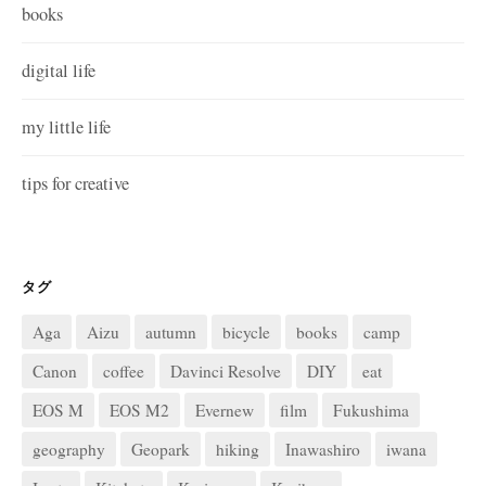
books
digital life
my little life
tips for creative
タグ
Aga
Aizu
autumn
bicycle
books
camp
Canon
coffee
Davinci Resolve
DIY
eat
EOS M
EOS M2
Evernew
film
Fukushima
geography
Geopark
hiking
Inawashiro
iwana