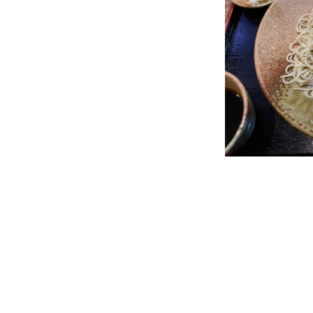
投
稿
の
ペ