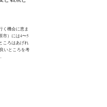
行く機会に恵ま
市）には4〜5
ところはあげれ
も良いところを考
.