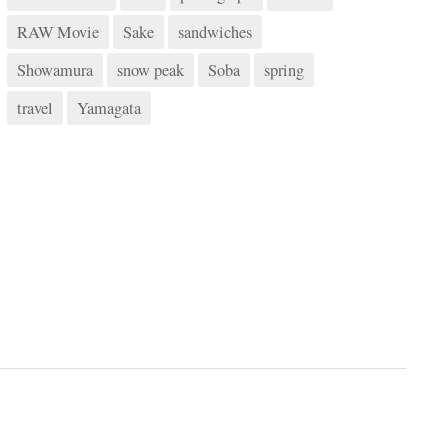
RAW Movie
Sake
sandwiches
Showamura
snow peak
Soba
spring
travel
Yamagata