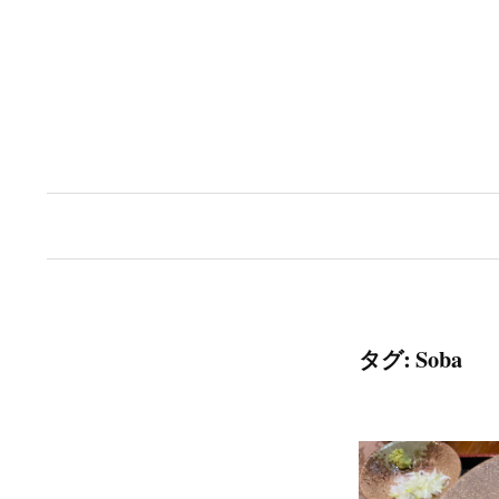
コ
ン
テ
ン
ツ
へ
ス
キ
ッ
タグ:
Soba
プ