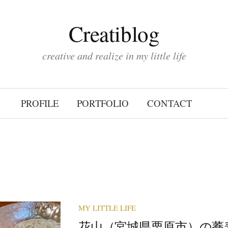
Creatiblog
creative and realize in my little life
PROFILE
PORTFOLIO
CONTACT
MY LITTLE LIFE
花山（宮城県栗原市）の蕎