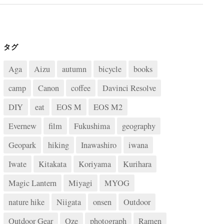
タグ
Aga
Aizu
autumn
bicycle
books
camp
Canon
coffee
Davinci Resolve
DIY
eat
EOS M
EOS M2
Evernew
film
Fukushima
geography
Geopark
hiking
Inawashiro
iwana
Iwate
Kitakata
Koriyama
Kurihara
Magic Lantern
Miyagi
MYOG
nature hike
Niigata
onsen
Outdoor
Outdoor Gear
Oze
photograph
Ramen