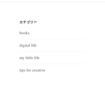
カテゴリー
books
digital life
my little life
tips for creative