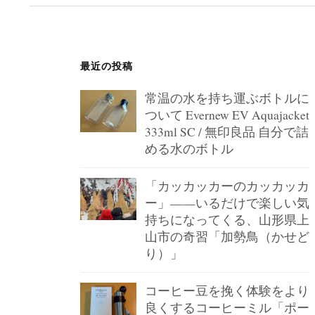
ー
ジ
送
最近の投稿
り
常温の水を持ち運ぶボトルに
ついて Evernew EV Aquajacket
333ml SC / 無印良品 自分で詰
める水のボトル
「カッカッカーのカッカッカ
ー」——いるだけで楽しい気
持ちになってくる、山形県上
山市の奇習「加勢鳥（かせど
り）」
コーヒー豆を挽く体験をより
良くするコーヒーミル「ポー