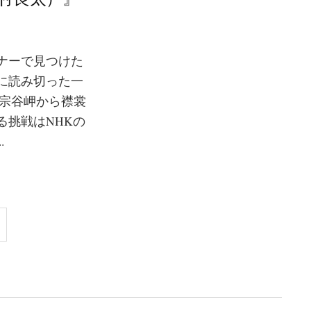
ナーで見つけた
に読み切った一
道宗谷岬から襟裳
る挑戦はNHKの
.