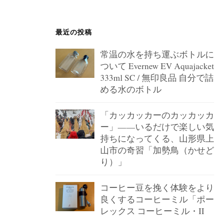
ジ
送
最近の投稿
り
常温の水を持ち運ぶボトルに
ついて Evernew EV Aquajacket
333ml SC / 無印良品 自分で詰
める水のボトル
「カッカッカーのカッカッカ
ー」——いるだけで楽しい気
持ちになってくる、山形県上
山市の奇習「加勢鳥（かせど
り）」
コーヒー豆を挽く体験をより
良くするコーヒーミル「ポー
レックス コーヒーミル・II