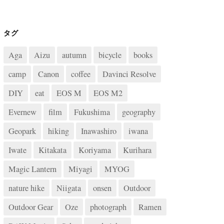
タグ
Aga
Aizu
autumn
bicycle
books
camp
Canon
coffee
Davinci Resolve
DIY
eat
EOS M
EOS M2
Evernew
film
Fukushima
geography
Geopark
hiking
Inawashiro
iwana
Iwate
Kitakata
Koriyama
Kurihara
Magic Lantern
Miyagi
MYOG
nature hike
Niigata
onsen
Outdoor
Outdoor Gear
Oze
photograph
Ramen