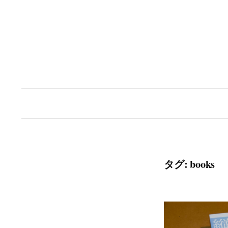
コ
ン
テ
ン
ツ
へ
ス
キ
ッ
タグ:
books
プ