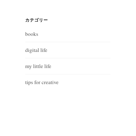
カテゴリー
books
digital life
my little life
tips for creative