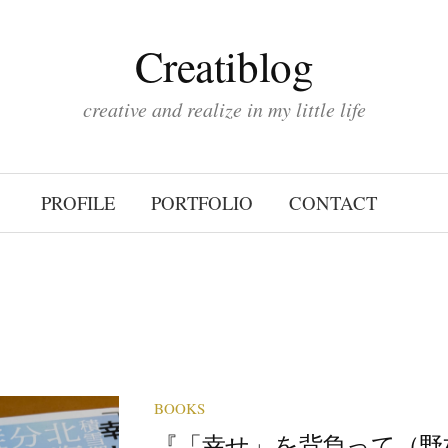
Creatiblog
creative and realize in my little life
PROFILE
PORTFOLIO
CONTACT
BOOKS
『「幸せ」を背負って（野