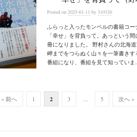
Posted
on
2025-01-11
by
310326
ふらっと入ったモンベルの書籍コー
「幸せ」を背負って。あっという間
冊になりました。 野村さんの北海
岬までをつらぬく山々を一筆書きす
番組になり、番組を見て知っていま..
2
« 前へ
1
3
…
5
次へ »