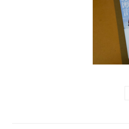
投
稿
の
ペ
ー