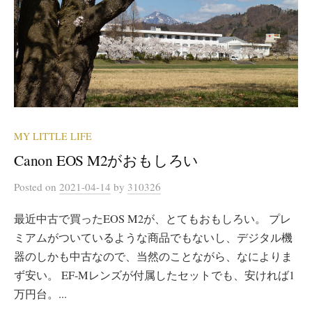
MY LITTLE LIFE
Canon EOS M2がおもしろい
Posted
on
2021-04-14
by
310326
最近中古で買ったEOS M2が、とてもおもしろい。 プレ
ミアムがついているような商品でもないし、デジタル機
器のしかも中古なので、当然のことながら、なによりま
ず安い。 EF-Mレンズが付属したセットでも、安ければ1
万円台。...