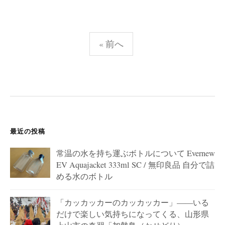
投
« 前へ
稿
の
ペ
ー
ジ
送
最近の投稿
り
常温の水を持ち運ぶボトルについて Evernew
EV Aquajacket 333ml SC / 無印良品 自分で詰
める水のボトル
「カッカッカーのカッカッカー」——いる
だけで楽しい気持ちになってくる、山形県