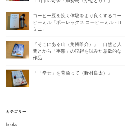
上山市の奇習「加勢鳥（かせどり）」
コーヒー豆を挽く体験をより良くするコー
ヒーミル「ポーレックス コーヒーミル・II
ミニ」
『そこにある山（角幡唯介）』 – 自然と人
間とから「事態」の説得を試みた意欲的な
作品
『「幸せ」を背負って（野村良太）』
カテゴリー
books