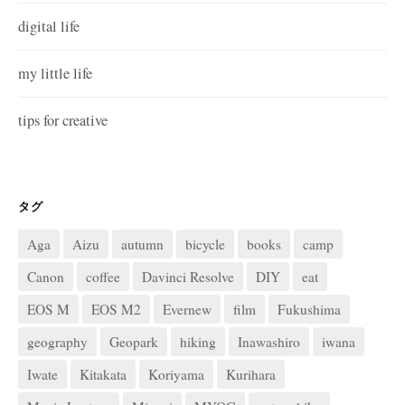
digital life
my little life
tips for creative
タグ
Aga
Aizu
autumn
bicycle
books
camp
Canon
coffee
Davinci Resolve
DIY
eat
EOS M
EOS M2
Evernew
film
Fukushima
geography
Geopark
hiking
Inawashiro
iwana
Iwate
Kitakata
Koriyama
Kurihara