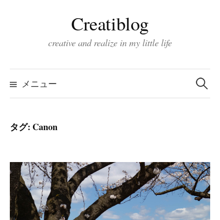
コ
Creatiblog
ン
テ
creative and realize in my little life
ン
ツ
検
索:
へ
メニュー
ス
キ
タグ:
Canon
ッ
プ