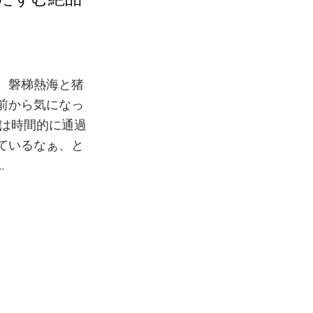
、磐梯熱海と猪
前から気になっ
んは時間的に通過
ているなぁ、と
.