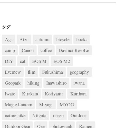
タグ
Aga
Aizu
autumn
bicycle
books
camp
Canon
coffee
Davinci Resolve
DIY
eat
EOS M
EOS M2
Evernew
film
Fukushima
geography
Geopark
hiking
Inawashiro
iwana
Iwate
Kitakata
Koriyama
Kurihara
Magic Lantern
Miyagi
MYOG
nature hike
Niigata
onsen
Outdoor
Outdoor Gear
Oze
photograph
Ramen