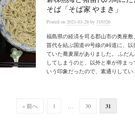
そば「そば家 やまき」
Posted
on
2021-03-28
by
310326
福島県の経済を司る郡山市の奥座敷
苗代を結ぶ国道49号線の峠道に、以
ていた蕎麦屋がありました。 ふだ
してしまうのと、以外と車が停まっ
いう印象だったので、素通りしてい..
31
« 前へ
1
…
30