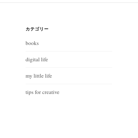
カテゴリー
books
digital life
my little life
tips for creative