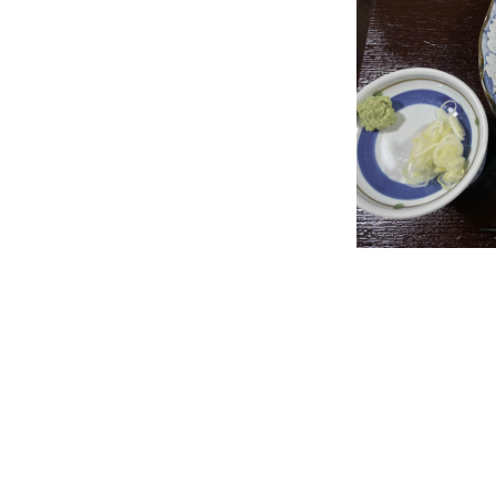
投
稿
の
ペ