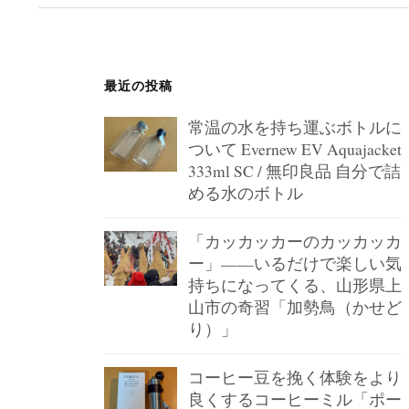
ー
ジ
送
最近の投稿
り
常温の水を持ち運ぶボトルに
ついて Evernew EV Aquajacket
333ml SC / 無印良品 自分で詰
める水のボトル
「カッカッカーのカッカッカ
ー」——いるだけで楽しい気
持ちになってくる、山形県上
山市の奇習「加勢鳥（かせど
り）」
コーヒー豆を挽く体験をより
良くするコーヒーミル「ポー