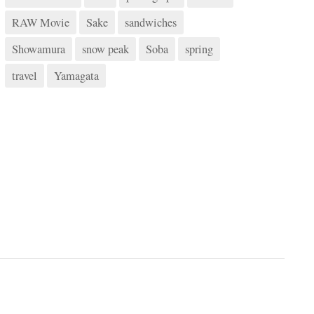
RAW Movie
Sake
sandwiches
Showamura
snow peak
Soba
spring
travel
Yamagata