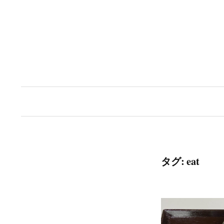
コ
ン
テ
ン
ツ
へ
ス
キ
ッ
タグ:
eat
プ