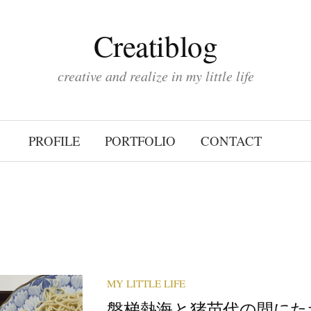
Creatiblog
creative and realize in my little life
PROFILE
PORTFOLIO
CONTACT
MY LITTLE LIFE
磐梯熱海と猪苗代の間にた