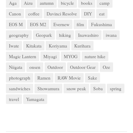
Aga
Aizu
autumn
bicycle
books
camp
Canon
coffee
Davinci Resolve
DIY
eat
EOS M
EOS M2
Evernew
film
Fukushima
geography
Geopark
hiking
Inawashiro
iwana
Iwate
Kitakata
Koriyama
Kurihara
Magic Lantern
Miyagi
MYOG
nature hike
Niigata
onsen
Outdoor
Outdoor Gear
Oze
photograph
Ramen
RAW Movie
Sake
sandwiches
Showamura
snow peak
Soba
spring
travel
Yamagata