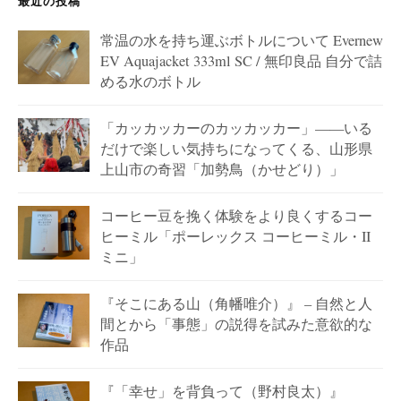
最近の投稿
常温の水を持ち運ぶボトルについて Evernew
EV Aquajacket 333ml SC / 無印良品 自分で詰
める水のボトル
「カッカッカーのカッカッカー」——いる
だけで楽しい気持ちになってくる、山形県
上山市の奇習「加勢鳥（かせどり）」
コーヒー豆を挽く体験をより良くするコー
ヒーミル「ポーレックス コーヒーミル・II
ミニ」
『そこにある山（角幡唯介）』 – 自然と人
間とから「事態」の説得を試みた意欲的な
作品
『「幸せ」を背負って（野村良太）』