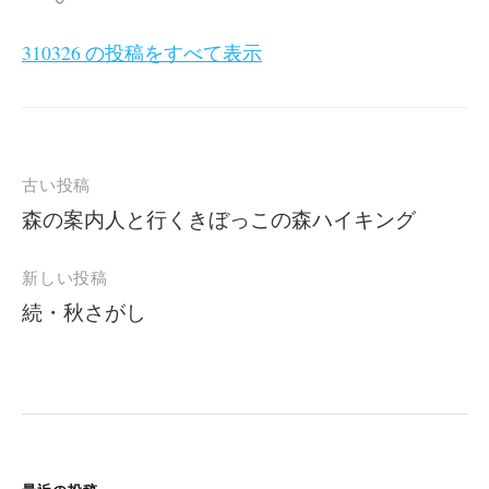
310326 の投稿をすべて表示
投
古い投稿
稿
森の案内人と行くきぼっこの森ハイキング
ナ
ビ
新しい投稿
ゲ
続・秋さがし
ー
シ
ョ
ン