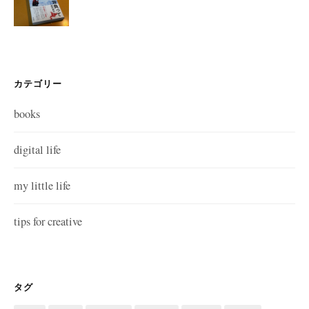
カテゴリー
books
digital life
my little life
tips for creative
タグ