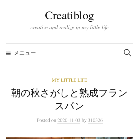
コ
Creatiblog
ン
テ
creative and realize in my little life
ン
ツ
検
索:
へ
メニュー
ス
キ
MY LITTLE LIFE
ッ
朝の秋さがしと熟成フラン
プ
スパン
Posted
on
2020-11-03
by
310326