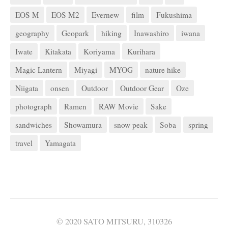
EOS M
EOS M2
Evernew
film
Fukushima
geography
Geopark
hiking
Inawashiro
iwana
Iwate
Kitakata
Koriyama
Kurihara
Magic Lantern
Miyagi
MYOG
nature hike
Niigata
onsen
Outdoor
Outdoor Gear
Oze
photograph
Ramen
RAW Movie
Sake
sandwiches
Showamura
snow peak
Soba
spring
travel
Yamagata
© 2020 SATO MITSURU, 310326