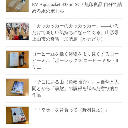
EV Aquajacket 333ml SC / 無印良品 自分で詰
める水のボトル
「カッカッカーのカッカッカー」——いる
だけで楽しい気持ちになってくる、山形県
上山市の奇習「加勢鳥（かせどり）」
コーヒー豆を挽く体験をより良くするコー
ヒーミル「ポーレックス コーヒーミル・II
ミニ」
『そこにある山（角幡唯介）』 – 自然と人
間とから「事態」の説得を試みた意欲的な
作品
『「幸せ」を背負って（野村良太）』