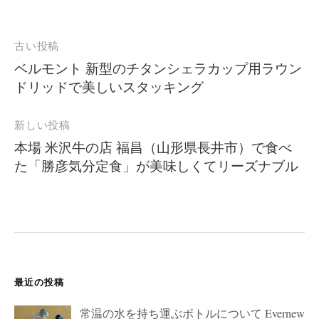
投
古い投稿
稿
ベルモント 新型のチタンシェラカップ用ラウン
ドリッドで美しいスタッキング
ナ
ビ
新しい投稿
ゲ
本場 米沢牛の店 福昌（山形県長井市）で食べ
ー
た「勝彦気分定食」が美味しくてリーズナブル
シ
ョ
ン
最近の投稿
常温の水を持ち運ぶボトルについて Evernew