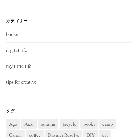
カテゴリー
books
digital life
my little life
tips for creative
タグ
Aga
Aizu
autumn
bicycle
books
camp
Canon
coffee
Davinci Resolve
DIY
eat