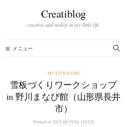
コ
Creatiblog
ン
テ
creative and realize in my little life
ン
ツ
検
索:
へ
メニュー
ス
キ
MY LITTLE LIFE
ッ
雪板づくりワークショップ
プ
in 野川まなび館（山形県長井
市）
Posted
on
2023-08-29
by
310326