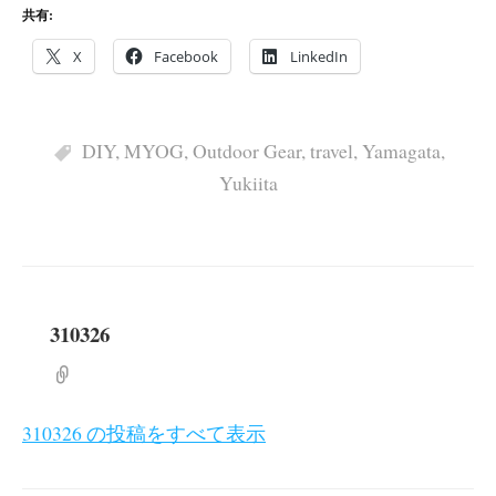
共有:
X
Facebook
LinkedIn
DIY
,
MYOG
,
Outdoor Gear
,
travel
,
Yamagata
,
Yukiita
310326
310326 の投稿をすべて表示