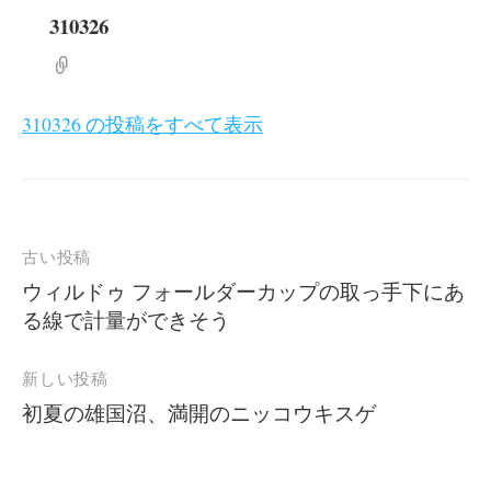
310326
310326 の投稿をすべて表示
投
古い投稿
稿
ウィルドゥ フォールダーカップの取っ手下にあ
る線で計量ができそう
ナ
ビ
新しい投稿
ゲ
初夏の雄国沼、満開のニッコウキスゲ
ー
シ
ョ