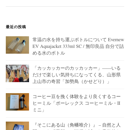
ン
最近の投稿
常温の水を持ち運ぶボトルについて Evernew
EV Aquajacket 333ml SC / 無印良品 自分で詰
める水のボトル
「カッカッカーのカッカッカー」——いる
だけで楽しい気持ちになってくる、山形県
上山市の奇習「加勢鳥（かせどり）」
コーヒー豆を挽く体験をより良くするコー
ヒーミル「ポーレックス コーヒーミル・II
ミニ」
『そこにある山（角幡唯介）』 – 自然と人