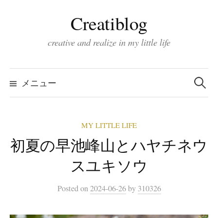
コ
Creatiblog
ン
テ
creative and realize in my little life
ン
ツ
検
索:
へ
メニュー
ス
キ
MY LITTLE LIFE
ッ
初夏の早池峰山とハヤチネウ
プ
スユキソウ
Posted
on
2024-06-26
by
310326