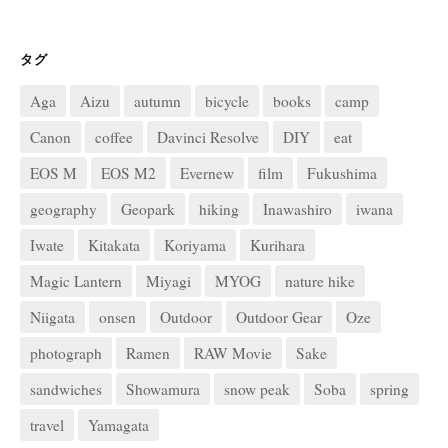
タグ
Aga
Aizu
autumn
bicycle
books
camp
Canon
coffee
Davinci Resolve
DIY
eat
EOS M
EOS M2
Evernew
film
Fukushima
geography
Geopark
hiking
Inawashiro
iwana
Iwate
Kitakata
Koriyama
Kurihara
Magic Lantern
Miyagi
MYOG
nature hike
Niigata
onsen
Outdoor
Outdoor Gear
Oze
photograph
Ramen
RAW Movie
Sake
sandwiches
Showamura
snow peak
Soba
spring
travel
Yamagata