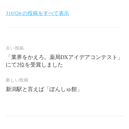
310326 の投稿をすべて表示
投
古い投稿
稿
「業界をかえろ。薬局DXアイデアコンテスト」
にて2位を受賞しました
ナ
ビ
新しい投稿
ゲ
新潟駅と言えば「ぽんしゅ館」
ー
シ
ョ
ン