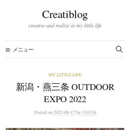
コ
Creatiblog
ン
テ
creative and realize in my little life
ン
ツ
検
索:
へ
メニュー
ス
キ
MY LITTLE LIFE
ッ
新潟・燕三条 OUTDOOR
プ
EXPO 2022
Posted
on
2022-09-17
by
310326