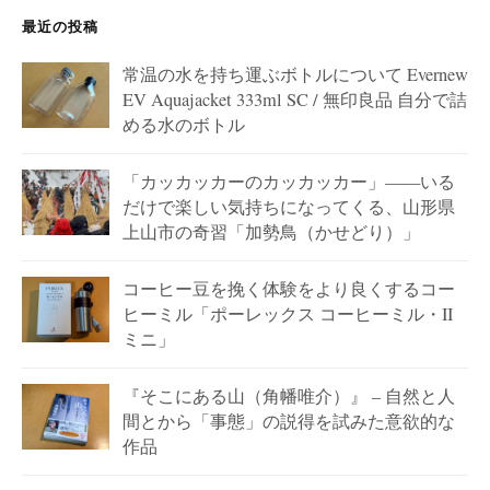
最近の投稿
常温の水を持ち運ぶボトルについて Evernew
EV Aquajacket 333ml SC / 無印良品 自分で詰
める水のボトル
「カッカッカーのカッカッカー」——いる
だけで楽しい気持ちになってくる、山形県
上山市の奇習「加勢鳥（かせどり）」
コーヒー豆を挽く体験をより良くするコー
ヒーミル「ポーレックス コーヒーミル・II
ミニ」
『そこにある山（角幡唯介）』 – 自然と人
間とから「事態」の説得を試みた意欲的な
作品