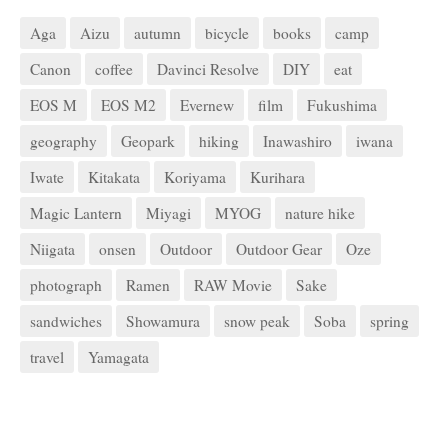
Aga
Aizu
autumn
bicycle
books
camp
Canon
coffee
Davinci Resolve
DIY
eat
EOS M
EOS M2
Evernew
film
Fukushima
geography
Geopark
hiking
Inawashiro
iwana
Iwate
Kitakata
Koriyama
Kurihara
Magic Lantern
Miyagi
MYOG
nature hike
Niigata
onsen
Outdoor
Outdoor Gear
Oze
photograph
Ramen
RAW Movie
Sake
sandwiches
Showamura
snow peak
Soba
spring
travel
Yamagata