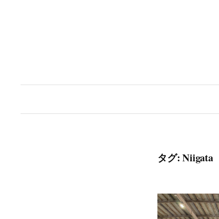
コ
ン
テ
ン
ツ
へ
ス
キ
ッ
タグ:
Niigata
プ