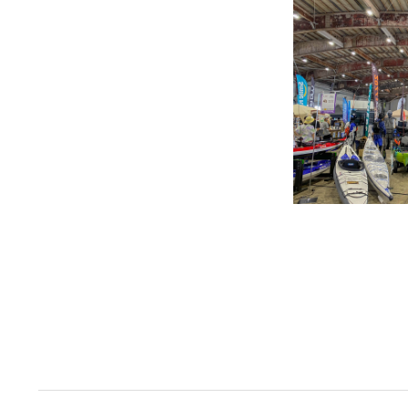
投
稿
の
ペ
ー