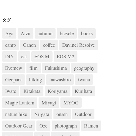
タグ
Aga
Aizu
autumn
bicycle
books
camp
Canon
coffee
Davinci Resolve
DIY
eat
EOS M
EOS M2
Evernew
film
Fukushima
geography
Geopark
hiking
Inawashiro
iwana
Iwate
Kitakata
Koriyama
Kurihara
Magic Lantern
Miyagi
MYOG
nature hike
Niigata
onsen
Outdoor
Outdoor Gear
Oze
photograph
Ramen