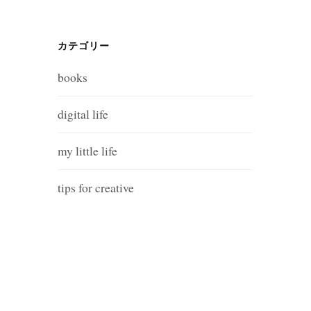
カテゴリー
books
digital life
my little life
tips for creative