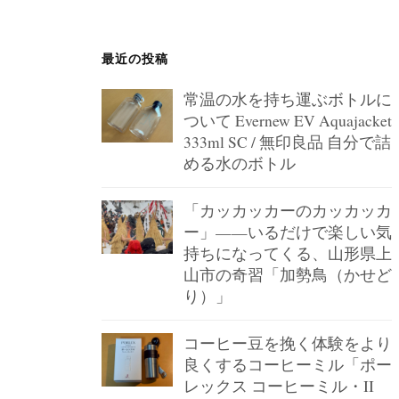
ジ
送
最近の投稿
り
常温の水を持ち運ぶボトルに
ついて Evernew EV Aquajacket
333ml SC / 無印良品 自分で詰
める水のボトル
「カッカッカーのカッカッカ
ー」——いるだけで楽しい気
持ちになってくる、山形県上
山市の奇習「加勢鳥（かせど
り）」
コーヒー豆を挽く体験をより
良くするコーヒーミル「ポー
レックス コーヒーミル・II