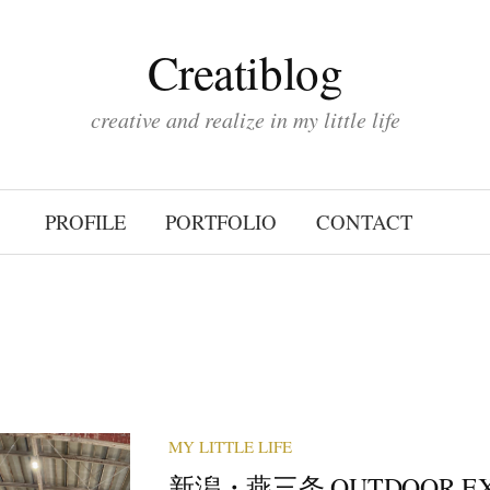
Creatiblog
creative and realize in my little life
PROFILE
PORTFOLIO
CONTACT
MY LITTLE LIFE
新潟・燕三条 OUTDOOR EXP