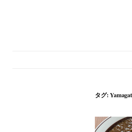
コ
ン
テ
ン
ツ
へ
ス
キ
ッ
タグ:
Yamagat
プ