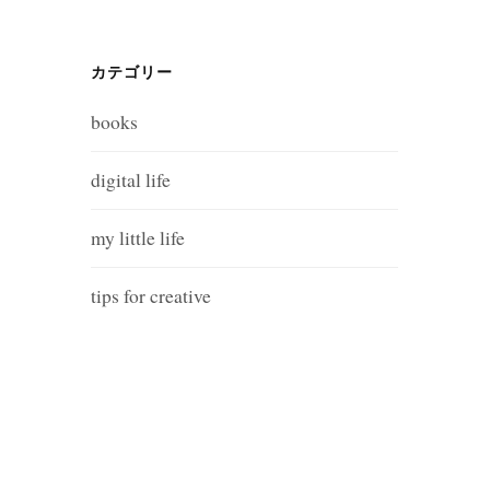
カテゴリー
books
digital life
my little life
tips for creative