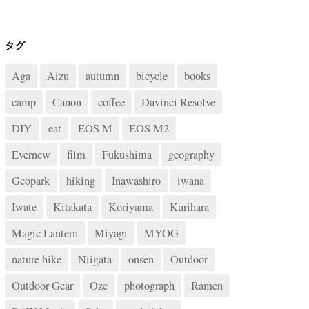
タグ
Aga
Aizu
autumn
bicycle
books
camp
Canon
coffee
Davinci Resolve
DIY
eat
EOS M
EOS M2
Evernew
film
Fukushima
geography
Geopark
hiking
Inawashiro
iwana
Iwate
Kitakata
Koriyama
Kurihara
Magic Lantern
Miyagi
MYOG
nature hike
Niigata
onsen
Outdoor
Outdoor Gear
Oze
photograph
Ramen