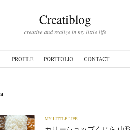
Creatiblog
creative and realize in my little life
PROFILE
PORTFOLIO
CONTACT
a
MY LITTLE LIFE
カリーショップくじら 山