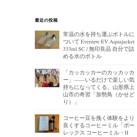
ジ
送
最近の投稿
り
常温の水を持ち運ぶボトルに
ついて Evernew EV Aquajacket
333ml SC / 無印良品 自分で詰
める水のボトル
「カッカッカーのカッカッカ
ー」——いるだけで楽しい気
持ちになってくる、山形県上
山市の奇習「加勢鳥（かせど
り）」
コーヒー豆を挽く体験をより
良くするコーヒーミル「ポー
レックス コーヒーミル・II