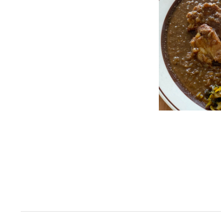
投
稿
の
ペ
ー