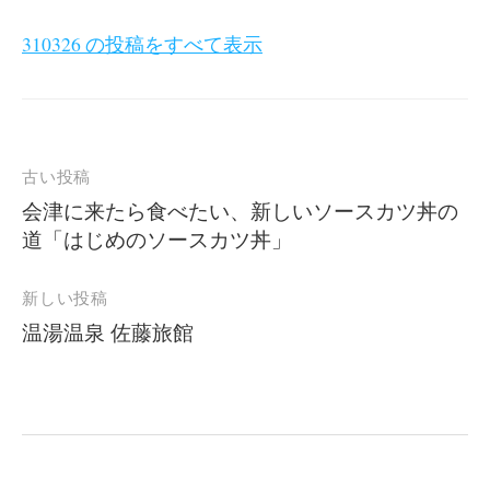
310326 の投稿をすべて表示
投
古い投稿
稿
会津に来たら食べたい、新しいソースカツ丼の
道「はじめのソースカツ丼」
ナ
ビ
新しい投稿
ゲ
温湯温泉 佐藤旅館
ー
シ
ョ
ン