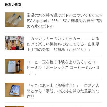
最近の投稿
常温の水を持ち運ぶボトルについて Evernew
EV Aquajacket 333ml SC / 無印良品 自分で詰
める水のボトル
「カッカッカーのカッカッカー」——いる
だけで楽しい気持ちになってくる、山形県
上山市の奇習「加勢鳥（かせどり）」
コーヒー豆を挽く体験をより良くするコー
ヒーミル「ポーレックス コーヒーミル・II
ミニ」
『そこにある山（角幡唯介）』 – 自然と人
間とから「事態」の説得を試みた意欲的な
作品