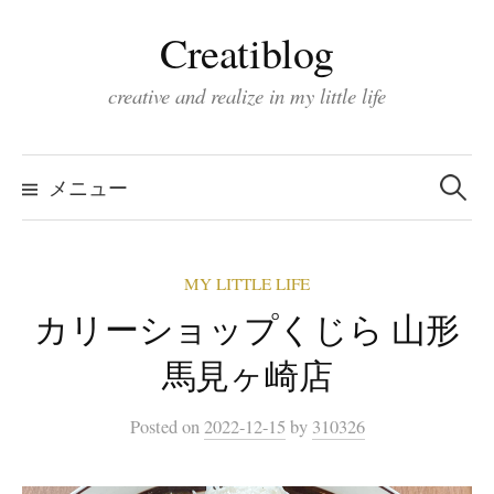
コ
Creatiblog
ン
テ
creative and realize in my little life
ン
ツ
検
索:
へ
メニュー
ス
キ
MY LITTLE LIFE
ッ
カリーショップくじら 山形
プ
馬見ヶ崎店
Posted
on
2022-12-15
by
310326