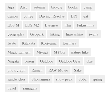
Aga
Aizu
autumn
bicycle
books
camp
Canon
coffee
Davinci Resolve
DIY
eat
EOS M
EOS M2
Evernew
film
Fukushima
geography
Geopark
hiking
Inawashiro
iwana
Iwate
Kitakata
Koriyama
Kurihara
Magic Lantern
Miyagi
MYOG
nature hike
Niigata
onsen
Outdoor
Outdoor Gear
Oze
photograph
Ramen
RAW Movie
Sake
sandwiches
Showamura
snow peak
Soba
spring
travel
Yamagata