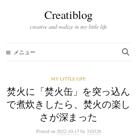
コ
Creatiblog
ン
テ
creative and realize in my little life
ン
ツ
検
索:
へ
メニュー
ス
キ
MY LITTLE LIFE
ッ
焚火に「焚火缶」を突っ込ん
プ
で煮炊きしたら、焚火の楽し
さが深まった
Posted
on
2022-10-13
by
310326