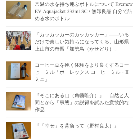
常温の水を持ち運ぶボトルについて Evernew
EV Aquajacket 333ml SC / 無印良品 自分で詰
める水のボトル
「カッカッカーのカッカッカー」——いる
だけで楽しい気持ちになってくる、山形県
上山市の奇習「加勢鳥（かせどり）」
コーヒー豆を挽く体験をより良くするコー
ヒーミル「ポーレックス コーヒーミル・II
ミニ」
『そこにある山（角幡唯介）』 – 自然と人
間とから「事態」の説得を試みた意欲的な
作品
『「幸せ」を背負って（野村良太）』