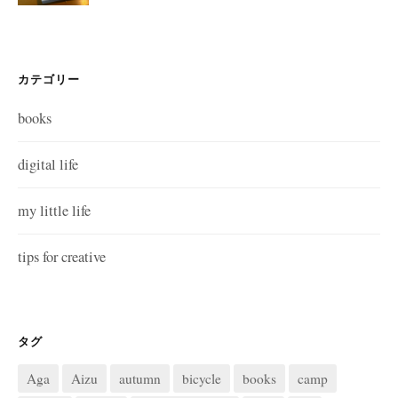
カテゴリー
books
digital life
my little life
tips for creative
タグ
Aga
Aizu
autumn
bicycle
books
camp