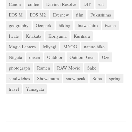
Canon
coffee
Davinci Resolve
DIY
eat
EOS M
EOS M2
Evernew
film
Fukushima
geography
Geopark
hiking
Inawashiro
iwana
Iwate
Kitakata
Koriyama
Kurihara
Magic Lantern
Miyagi
MYOG
nature hike
Niigata
onsen
Outdoor
Outdoor Gear
Oze
photograph
Ramen
RAW Movie
Sake
sandwiches
Showamura
snow peak
Soba
spring
travel
Yamagata