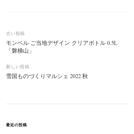
投
古い投稿
稿
モンベル ご当地デザイン クリアボトル 0.5L
「磐梯山」
ナ
ビ
新しい投稿
ゲ
雪国ものづくりマルシェ 2022 秋
ー
シ
ョ
ン
最近の投稿