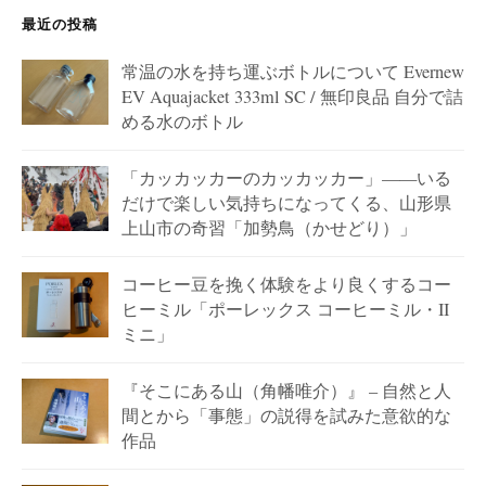
最近の投稿
常温の水を持ち運ぶボトルについて Evernew
EV Aquajacket 333ml SC / 無印良品 自分で詰
める水のボトル
「カッカッカーのカッカッカー」——いる
だけで楽しい気持ちになってくる、山形県
上山市の奇習「加勢鳥（かせどり）」
コーヒー豆を挽く体験をより良くするコー
ヒーミル「ポーレックス コーヒーミル・II
ミニ」
『そこにある山（角幡唯介）』 – 自然と人
間とから「事態」の説得を試みた意欲的な
作品