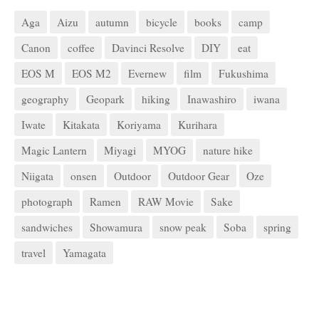
Aga
Aizu
autumn
bicycle
books
camp
Canon
coffee
Davinci Resolve
DIY
eat
EOS M
EOS M2
Evernew
film
Fukushima
geography
Geopark
hiking
Inawashiro
iwana
Iwate
Kitakata
Koriyama
Kurihara
Magic Lantern
Miyagi
MYOG
nature hike
Niigata
onsen
Outdoor
Outdoor Gear
Oze
photograph
Ramen
RAW Movie
Sake
sandwiches
Showamura
snow peak
Soba
spring
travel
Yamagata