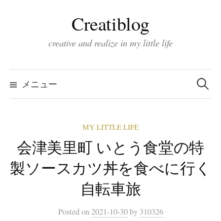
コ
Creatiblog
ン
テ
creative and realize in my little life
ン
ツ
検
索:
へ
メニュー
ス
キ
MY LITTLE LIFE
ッ
会津美里町 いとう食堂の特
プ
製ソースカツ丼を食べに行く
自転車旅
Posted
on
2021-10-30
by
310326