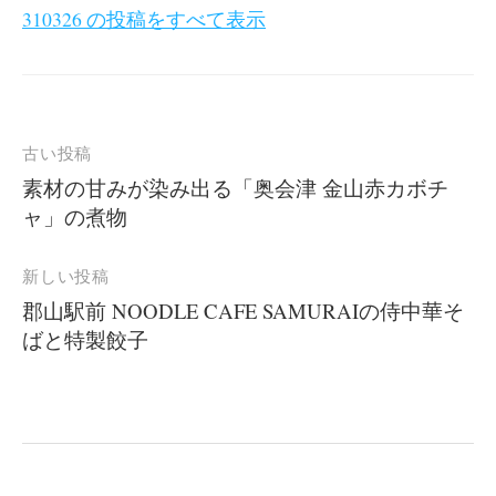
310326 の投稿をすべて表示
投
古い投稿
稿
素材の甘みが染み出る「奥会津 金山赤カボチ
ャ」の煮物
ナ
ビ
新しい投稿
ゲ
郡山駅前 NOODLE CAFE SAMURAIの侍中華そ
ー
ばと特製餃子
シ
ョ
ン