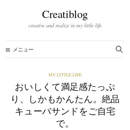
コ
Creatiblog
ン
テ
creative and realize in my little life
ン
ツ
検
索:
へ
メニュー
ス
キ
MY LITTLE LIFE
ッ
おいしくて満足感たっぷ
プ
り、しかもかんたん。絶品
キューバサンドをご自宅
で。