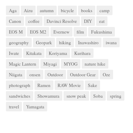
Aga
Aizu
autumn
bicycle
books
camp
Canon
coffee
Davinci Resolve
DIY
eat
EOS M
EOS M2
Evernew
film
Fukushima
geography
Geopark
hiking
Inawashiro
iwana
Iwate
Kitakata
Koriyama
Kurihara
Magic Lantern
Miyagi
MYOG
nature hike
Niigata
onsen
Outdoor
Outdoor Gear
Oze
photograph
Ramen
RAW Movie
Sake
sandwiches
Showamura
snow peak
Soba
spring
travel
Yamagata