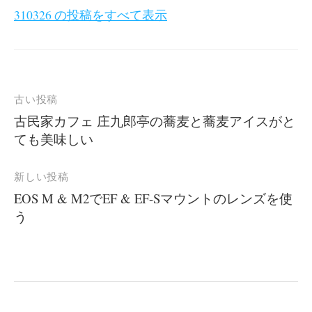
310326 の投稿をすべて表示
投
古い投稿
稿
古民家カフェ 庄九郎亭の蕎麦と蕎麦アイスがと
ても美味しい
ナ
ビ
新しい投稿
ゲ
EOS M & M2でEF & EF-Sマウントのレンズを使
ー
う
シ
ョ
ン