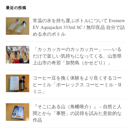
最近の投稿
常温の水を持ち運ぶボトルについて Evernew
EV Aquajacket 333ml SC / 無印良品 自分で詰
める水のボトル
「カッカッカーのカッカッカー」——いる
だけで楽しい気持ちになってくる、山形県
上山市の奇習「加勢鳥（かせどり）」
コーヒー豆を挽く体験をより良くするコー
ヒーミル「ポーレックス コーヒーミル・II
ミニ」
『そこにある山（角幡唯介）』 – 自然と人
間とから「事態」の説得を試みた意欲的な
作品