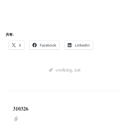
共有:
X
Facebook
LinkedIn
cooking
,
eat
310326