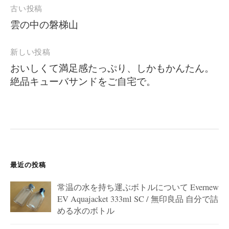
投
古い投稿
稿
雲の中の磐梯山
ナ
ビ
新しい投稿
ゲ
おいしくて満足感たっぷり、しかもかんたん。
絶品キューバサンドをご自宅で。
ー
シ
ョ
ン
最近の投稿
常温の水を持ち運ぶボトルについて Evernew
EV Aquajacket 333ml SC / 無印良品 自分で詰
める水のボトル