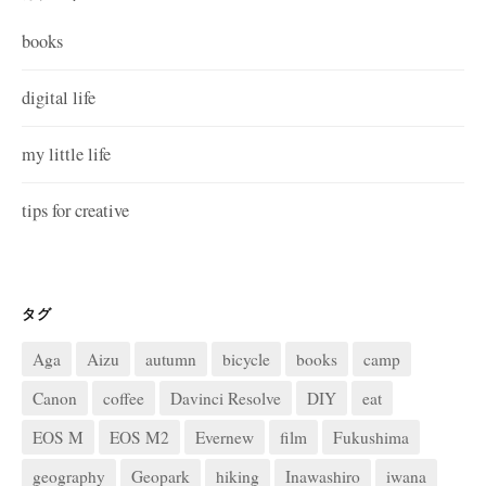
books
digital life
my little life
tips for creative
タグ
Aga
Aizu
autumn
bicycle
books
camp
Canon
coffee
Davinci Resolve
DIY
eat
EOS M
EOS M2
Evernew
film
Fukushima
geography
Geopark
hiking
Inawashiro
iwana