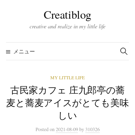
コ
Creatiblog
ン
テ
creative and realize in my little life
ン
ツ
検
索:
へ
メニュー
ス
キ
MY LITTLE LIFE
ッ
古民家カフェ 庄九郎亭の蕎
プ
麦と蕎麦アイスがとても美味
しい
Posted
on
2021-08-09
by
310326