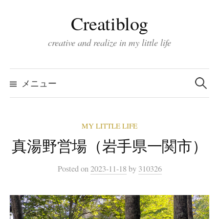
コ
Creatiblog
ン
テ
creative and realize in my little life
ン
ツ
検
索:
へ
メニュー
ス
キ
MY LITTLE LIFE
ッ
真湯野営場（岩手県一関市）
プ
Posted
on
2023-11-18
by
310326