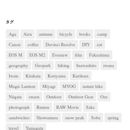
タグ
Aga
Aizu
autumn
bicycle
books
camp
Canon
coffee
Davinci Resolve
DIY
eat
EOS M
EOS M2
Evernew
film
Fukushima
geography
Geopark
hiking
Inawashiro
iwana
Iwate
Kitakata
Koriyama
Kurihara
Magic Lantern
Miyagi
MYOG
nature hike
Niigata
onsen
Outdoor
Outdoor Gear
Oze
photograph
Ramen
RAW Movie
Sake
sandwiches
Showamura
snow peak
Soba
spring
travel
Yamagata