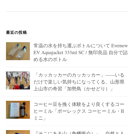
ョ
ン
最近の投稿
常温の水を持ち運ぶボトルについて Evernew
EV Aquajacket 333ml SC / 無印良品 自分で詰
める水のボトル
「カッカッカーのカッカッカー」——いる
だけで楽しい気持ちになってくる、山形県
上山市の奇習「加勢鳥（かせどり）」
コーヒー豆を挽く体験をより良くするコー
ヒーミル「ポーレックス コーヒーミル・II
ミニ」
『そこにある山（角幡唯介）』 – 自然と人