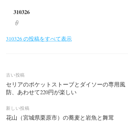
310326
310326 の投稿をすべて表示
投
古い投稿
稿
セリアのポケットストーブとダイソーの専用風
防、あわせて220円が楽しい
ナ
ビ
新しい投稿
ゲ
花山（宮城県栗原市）の蕎麦と岩魚と舞茸
ー
シ