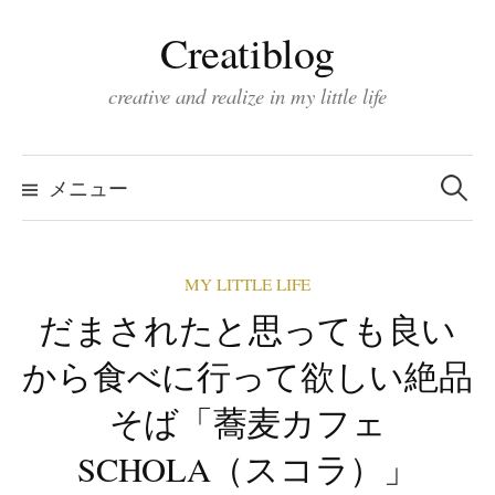
コ
Creatiblog
ン
テ
creative and realize in my little life
ン
ツ
検
索:
へ
メニュー
ス
キ
MY LITTLE LIFE
ッ
だまされたと思っても良い
プ
から食べに行って欲しい絶品
そば「蕎麦カフェ
SCHOLA（スコラ）」