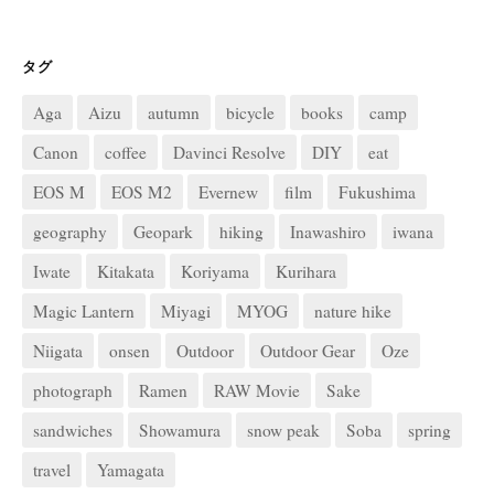
タグ
Aga
Aizu
autumn
bicycle
books
camp
Canon
coffee
Davinci Resolve
DIY
eat
EOS M
EOS M2
Evernew
film
Fukushima
geography
Geopark
hiking
Inawashiro
iwana
Iwate
Kitakata
Koriyama
Kurihara
Magic Lantern
Miyagi
MYOG
nature hike
Niigata
onsen
Outdoor
Outdoor Gear
Oze
photograph
Ramen
RAW Movie
Sake
sandwiches
Showamura
snow peak
Soba
spring
travel
Yamagata