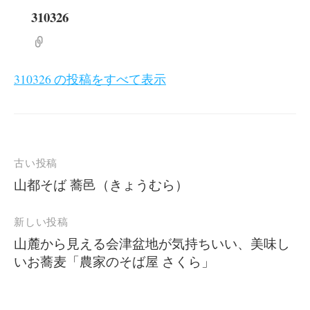
310326
310326 の投稿をすべて表示
投
古い投稿
稿
山都そば 蕎邑（きょうむら）
ナ
ビ
新しい投稿
ゲ
山麓から見える会津盆地が気持ちいい、美味し
いお蕎麦「農家のそば屋 さくら」
ー
シ
ョ