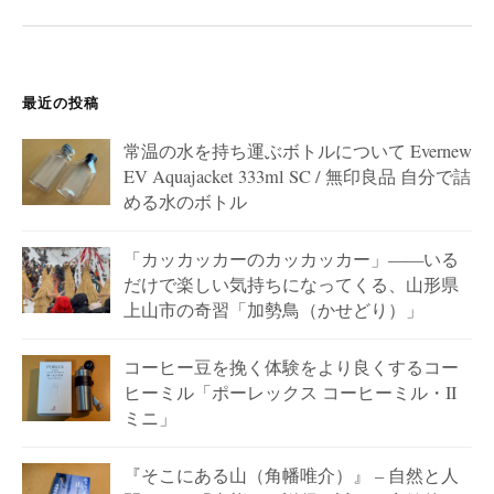
ン
最近の投稿
常温の水を持ち運ぶボトルについて Evernew
EV Aquajacket 333ml SC / 無印良品 自分で詰
める水のボトル
「カッカッカーのカッカッカー」——いる
だけで楽しい気持ちになってくる、山形県
上山市の奇習「加勢鳥（かせどり）」
コーヒー豆を挽く体験をより良くするコー
ヒーミル「ポーレックス コーヒーミル・II
ミニ」
『そこにある山（角幡唯介）』 – 自然と人